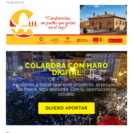
PUBLICIDAD
COLABORA CON HARO
DIGITAL
Ayúdanos a hacer que este proyecto, el proyecto
de todos, siga adelante. Con tu aportación es
posible.
QUIERO APORTAR