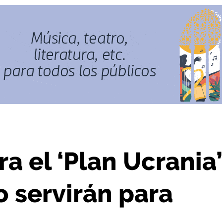
idas sólo servirán para tapar agujeros”
 el ‘Plan Ucrania’
 servirán para