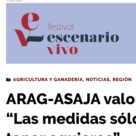
PUBLICIDAD
Estás leyendo
: ARAG-ASAJA valora el ‘Plan Ucrania’: “Las med
AGRICULTURA Y GANADERÍA
,
NOTICIAS
,
REGIÓN
ARAG-ASAJA valora
“Las medidas sólo