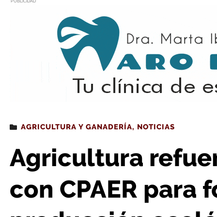
PUBLICIDAD
Estás leyendo
: Agricultura refuerza su compromiso con CPAER para f
AGRICULTURA Y GANADERÍA
,
NOTICIAS
Agricultura refu
con CPAER para f