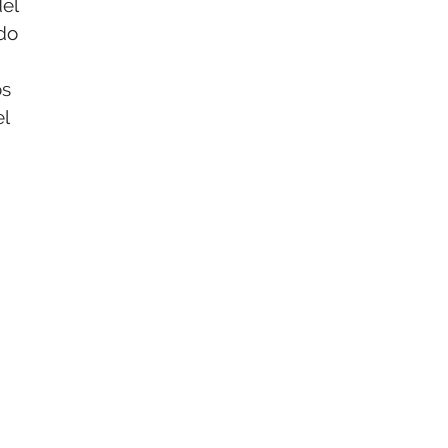
del
ado
os
el