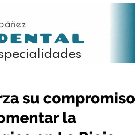
omentar la producción ecológica en La Rioja
erza su compromis
omentar la