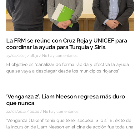
La FRM se reúne con Cruz Roja y UNICEF para
coordinar la ayuda para Turquía y Siria
15/02/2023
18:31
No hay comentarios
El objetivo es “canalizar de forma rápida y efectiva la ayuda
que se vaya a desplegar desde los municipios riojanos”
‘Venganza 2’. Liam Neeson regresa más duro
que nunca
22/07/2012
00:00
No hay comentarios
‘Venganza (Taken)’ tenía que tener secuela. Sí o sí. El éxito de
la incursión de Liam Neeson en el cine de acción fue toda una