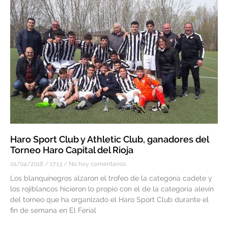
Haro Sport Club y Athletic Club, ganadores del
Torneo Haro Capital del Rioja
01/04/2018
17:13
No hay comentarios
Los blanquinegros alzaron el trofeo de la categoría cadete y
los rojiblancos hicieron lo propio con el de la categoría alevín
del torneo que ha organizado el Haro Sport Club durante el
fin de semana en El Ferial