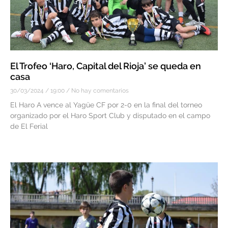
El Trofeo ‘Haro, Capital del Rioja’ se queda en
casa
30/03/2024
19:00
No hay comentarios
El Haro A vence al Yagüe CF por 2-0 en la final del torneo
organizado por el Haro Sport Club y disputado en el campo
de El Ferial