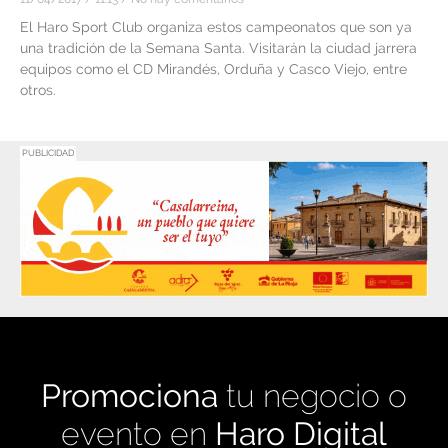
El Haro Sport Club organiza estos campeonatos que son ya
una tradición de la Semana Santa. Visitarán la ciudad jarrera
equipos como el CD Mirandés, Orduña y Casco Viejo, entre
otros.
PUBLICIDAD
Promociona
tu negocio o
evento en
Haro Digital