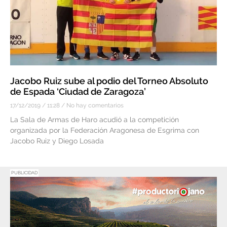
Jacobo Ruiz sube al podio del Torneo Absoluto
de Espada ‘Ciudad de Zaragoza’
17/12/2019
11:28
No hay comentarios
La Sala de Armas de Haro acudió a la competición
organizada por la Federación Aragonesa de Esgrima con
Jacobo Ruiz y Diego Losada
PUBLICIDAD