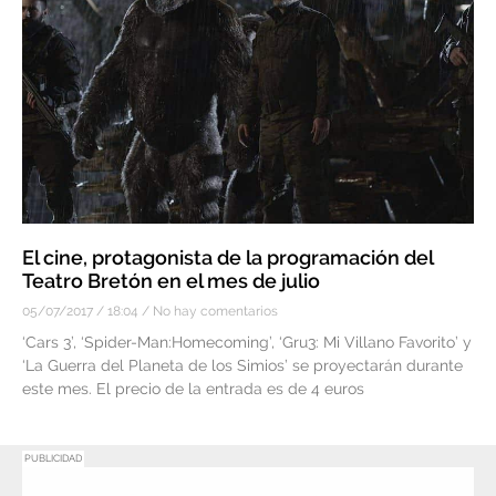
El cine, protagonista de la programación del
Teatro Bretón en el mes de julio
05/07/2017
18:04
No hay comentarios
‘Cars 3’, ‘Spider-Man:Homecoming’, ‘Gru3: Mi Villano Favorito’ y
‘La Guerra del Planeta de los Simios’ se proyectarán durante
este mes. El precio de la entrada es de 4 euros
PUBLICIDAD