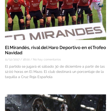
El Mirandés, rival del Haro Deportivo en el Trofeo
Navidad
11/12/2017
18:00
No hay comentarios
El partido se jugará el sábado 30 de diciembre a partir de las
12:00 horas en El Mazo. El club destinará un porcentaje de la
taquilla a Cruz Roja Española