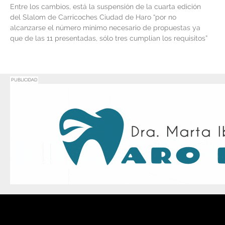
Entre los cambios, está la suspensión de la cuarta edición
del Slalom de Carricoches Ciudad de Haro “por no
alcanzarse el número mínimo necesario de propuestas ya
que de las 11 presentadas, sólo tres cumplían los requisitos”
PUBLICIDAD