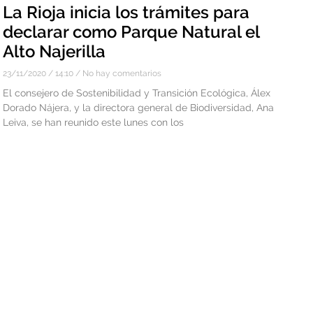
La Rioja inicia los trámites para
declarar como Parque Natural el
Alto Najerilla
23/11/2020
14:10
No hay comentarios
El consejero de Sostenibilidad y Transición Ecológica, Álex
Dorado Nájera, y la directora general de Biodiversidad, Ana
Leiva, se han reunido este lunes con los