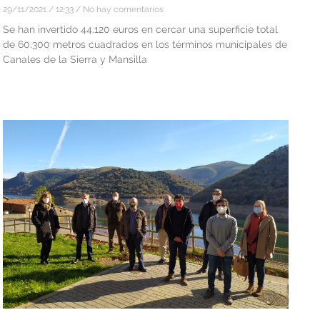
29/11/2021
12:33
No hay comentarios
Se han invertido 44.120 euros en cercar una superficie total
de 60.300 metros cuadrados en los términos municipales de
Canales de la Sierra y Mansilla