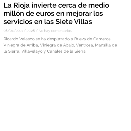
La Rioja invierte cerca de medio
millón de euros en mejorar los
servicios en las Siete Villas
08/04/2021
20:28
No hay comentarios
Ricardo Velasco se ha desplazado a Brieva de Cameros,
Viniegra de Arriba, Viniegra de Abajo, Ventrosa, Mansilla de
la Sierra, Villavelayo y Canales de la Sierra