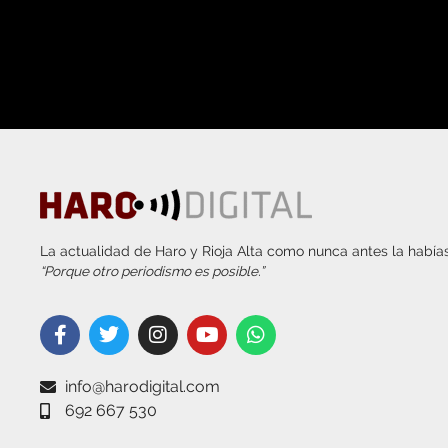
La actualidad de Haro y Rioja Alta como nunca antes la habías
“Porque otro periodismo es posible.”
info@harodigital.com
692 667 530