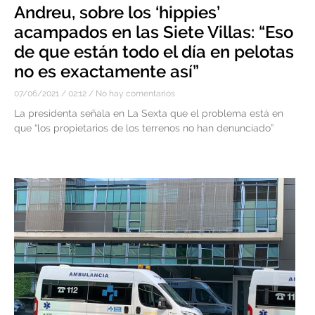
Andreu, sobre los ‘hippies’
acampados en las Siete Villas: “Eso
de que están todo el día en pelotas
no es exactamente así”
07/06/2021
02:12
No hay comentarios
La presidenta señala en La Sexta que el problema está en
que “los propietarios de los terrenos no han denunciado”