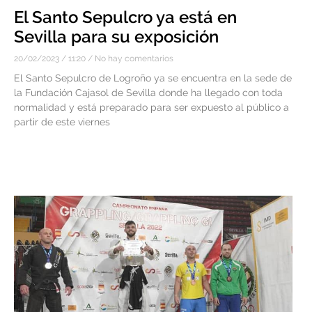
El Santo Sepulcro ya está en
Sevilla para su exposición
20/02/2023
11:20
No hay comentarios
El Santo Sepulcro de Logroño ya se encuentra en la sede de
la Fundación Cajasol de Sevilla donde ha llegado con toda
normalidad y está preparado para ser expuesto al público a
partir de este viernes