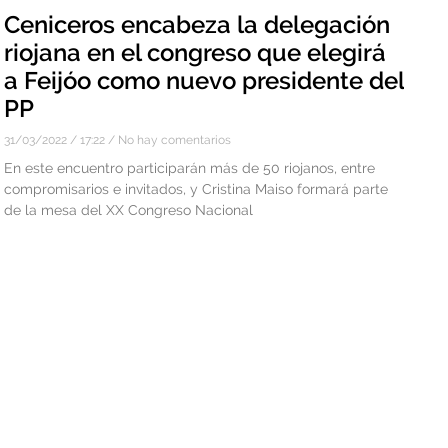
Ceniceros encabeza la delegación
riojana en el congreso que elegirá
a Feijóo como nuevo presidente del
PP
31/03/2022
17:22
No hay comentarios
En este encuentro participarán más de 50 riojanos, entre
compromisarios e invitados, y Cristina Maiso formará parte
de la mesa del XX Congreso Nacional