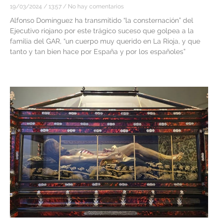
19/03/2024
13:57
No hay comentarios
Alfonso Domínguez ha transmitido “la consternación” del
Ejecutivo riojano por este trágico suceso que golpea a la
familia del GAR, “un cuerpo muy querido en La Rioja, y que
tanto y tan bien hace por España y por los españoles”