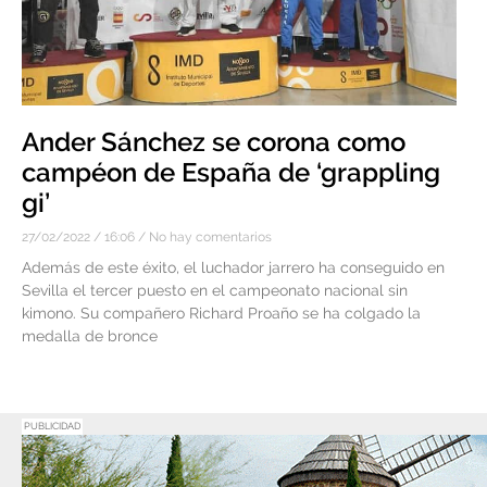
Ander Sánchez se corona como
campéon de España de ‘grappling
gi’
27/02/2022
16:06
No hay comentarios
Además de este éxito, el luchador jarrero ha conseguido en
Sevilla el tercer puesto en el campeonato nacional sin
kimono. Su compañero Richard Proaño se ha colgado la
medalla de bronce
PUBLICIDAD