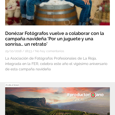
Donézar Fotógrafos vuelve a colaborar con la
campaña navideña ‘Por un juguete y una
sonrisa… un retrato’
29/10/2018
18:53
No hay comentarios
La Asociación de Fotógrafos Profesionales de La Rioja,
integrada en la FER, celebra este año el vigésimo aniversario
de esta campaña navideña
PUBLICIDAD