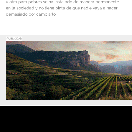
y otra para pobres se ha instalado de manera permanente
en la sociedad y no tiene pinta de que nadie vaya a hacer
demasiado por cambiarlo.
PUBLICIDAD