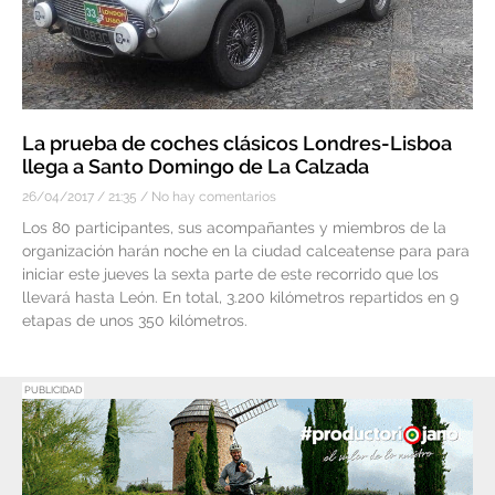
La prueba de coches clásicos Londres-Lisboa
llega a Santo Domingo de La Calzada
26/04/2017
21:35
No hay comentarios
Los 80 participantes, sus acompañantes y miembros de la
organización harán noche en la ciudad calceatense para para
iniciar este jueves la sexta parte de este recorrido que los
llevará hasta León. En total, 3.200 kilómetros repartidos en 9
etapas de unos 350 kilómetros.
PUBLICIDAD