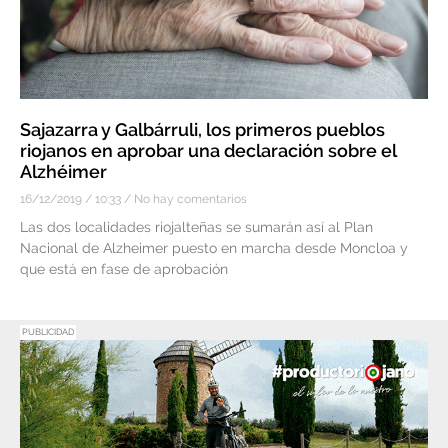
Sajazarra y Galbárruli, los primeros pueblos
riojanos en aprobar una declaración sobre el
Alzhéimer
16/12/2019
10:33
No hay comentarios
Las dos localidades riojalteñas se sumarán así al Plan
Nacional de Alzheimer puesto en marcha desde Moncloa y
que está en fase de aprobación
PUBLICIDAD