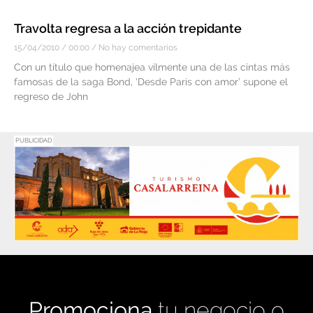
Travolta regresa a la acción trepidante
15/04/2010
00:00
No hay comentarios
Con un título que homenajea vilmente una de las cintas más
famosas de la saga Bond, ‘Desde París con amor’ supone el
regreso de John
PUBLICIDAD
Promociona
tu negocio o