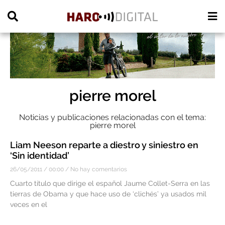
PUBLICIDAD
pierre morel
Noticias y publicaciones relacionadas con el tema:
pierre morel
Liam Neeson reparte a diestro y siniestro en
‘Sin identidad’
26/05/2011
00:00
No hay comentarios
Cuarto título que dirige el español Jaume Collet-Serra en las
tierras de Obama y que hace uso de ‘clichés’ ya usados mil
veces en el