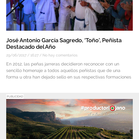
José Antonio García Sagredo, ‘Toño’, Peñista
Destacado del Año
29/06/2017
16:27
No hay comentarios
En 2012, las peñas jarreras decidieron reconocer con un
sencillo homenaje a todos aquellos peñistas que de una
forma u otra han dejado sello en sus respectivas formaciones
PUBLICIDAD