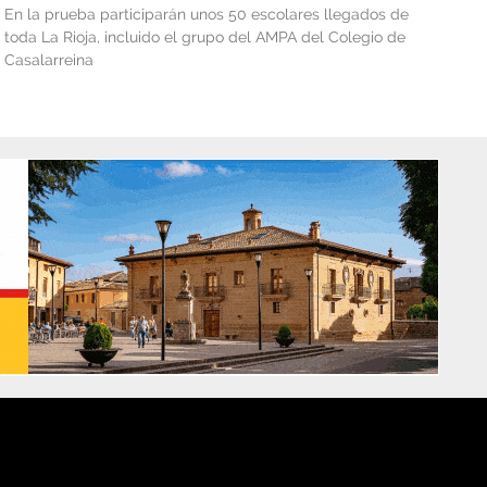
En la prueba participarán unos 50 escolares llegados de
toda La Rioja, incluido el grupo del AMPA del Colegio de
Casalarreina