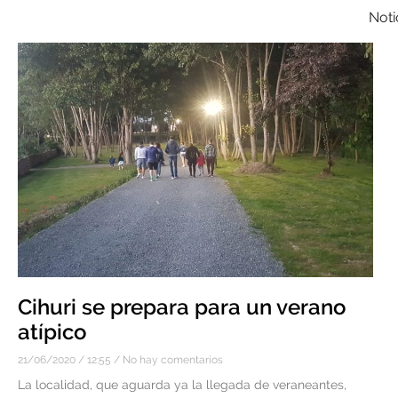
Noti
Cihuri se prepara para un verano
atípico
21/06/2020
12:55
No hay comentarios
La localidad, que aguarda ya la llegada de veraneantes,