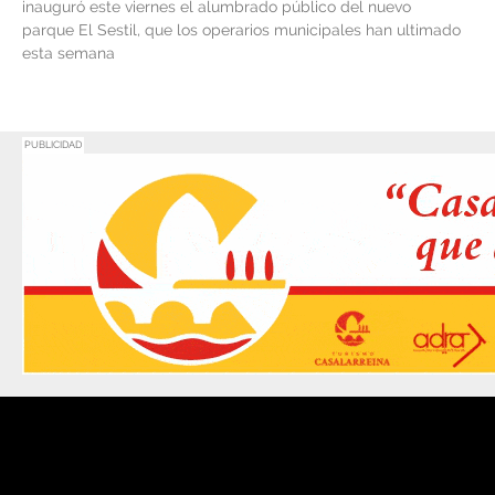
inauguró este viernes el alumbrado público del nuevo
parque El Sestil, que los operarios municipales han ultimado
esta semana
PUBLICIDAD