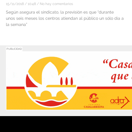
15/11/2018
10:48
No hay comentarios
Según asegura el sindicato, la previsión es que “durante
unos seis meses los centros atiendan al público un sólo día a
la semana”
PUBLICIDAD