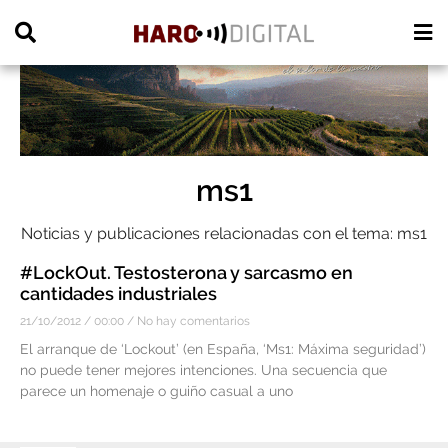
PUBLICIDAD
ms1
Noticias y publicaciones relacionadas con el tema: ms1
#LockOut. Testosterona y sarcasmo en
cantidades industriales
21/10/2012
00:00
No hay comentarios
El arranque de ‘Lockout’ (en España, ‘Ms1: Máxima seguridad’)
no puede tener mejores intenciones. Una secuencia que
parece un homenaje o guiño casual a uno