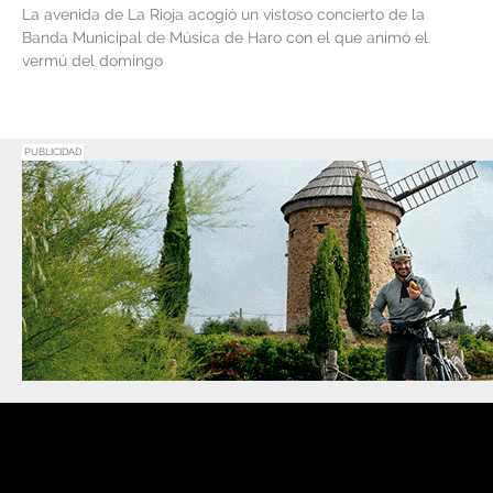
La avenida de La Rioja acogió un vistoso concierto de la
Banda Municipal de Música de Haro con el que animó el
vermú del domingo
PUBLICIDAD