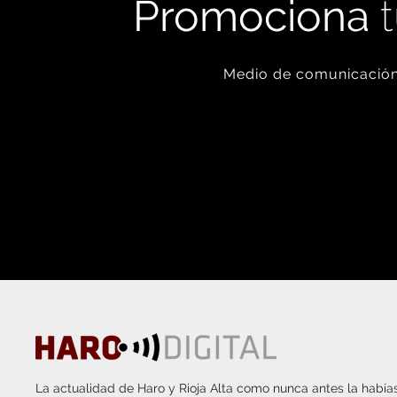
Promociona
t
Medio de comunicación 
La actualidad de Haro y Rioja Alta como nunca antes la habías