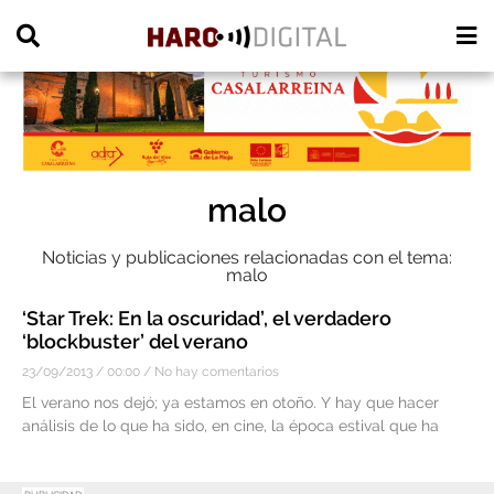
PUBLICIDAD
malo
Noticias y publicaciones relacionadas con el tema:
malo
‘Star Trek: En la oscuridad’, el verdadero
‘blockbuster’ del verano
23/09/2013
00:00
No hay comentarios
El verano nos dejó; ya estamos en otoño. Y hay que hacer
análisis de lo que ha sido, en cine, la época estival que ha