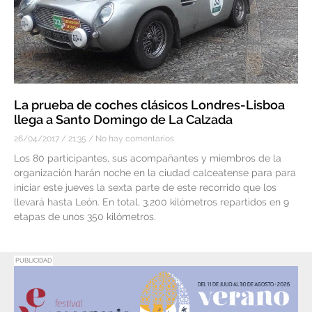
La prueba de coches clásicos Londres-Lisboa
llega a Santo Domingo de La Calzada
26/04/2017
21:35
No hay comentarios
Los 80 participantes, sus acompañantes y miembros de la
organización harán noche en la ciudad calceatense para para
iniciar este jueves la sexta parte de este recorrido que los
llevará hasta León. En total, 3.200 kilómetros repartidos en 9
etapas de unos 350 kilómetros.
PUBLICIDAD