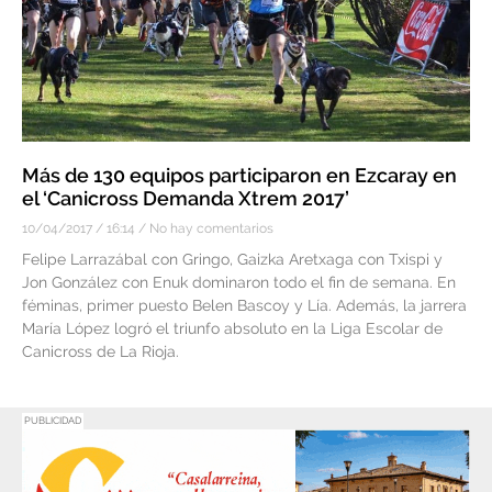
Más de 130 equipos participaron en Ezcaray en
el ‘Canicross Demanda Xtrem 2017’
10/04/2017
16:14
No hay comentarios
Felipe Larrazábal con Gringo, Gaizka Aretxaga con Txispi y
Jon González con Enuk dominaron todo el fin de semana. En
féminas, primer puesto Belen Bascoy y Lía. Además, la jarrera
María López logró el triunfo absoluto en la Liga Escolar de
Canicross de La Rioja.
PUBLICIDAD