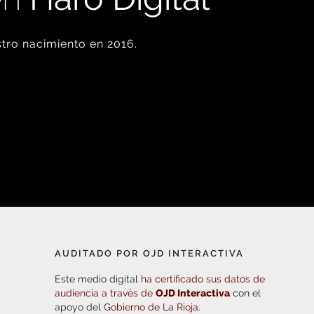
tro nacimiento en 2016.
AUDITADO POR OJD INTERACTIVA
Este medio digital
ha certificado sus datos de
audiencia a través de
OJD Interactiva
con el
apoyo del
Gobierno de La Rioja.