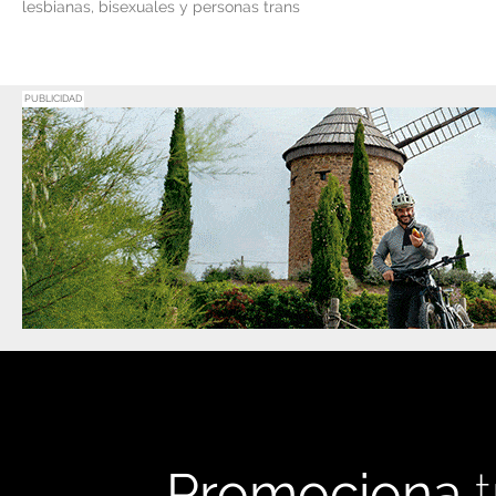
lesbianas, bisexuales y personas trans
PUBLICIDAD
Promociona
t