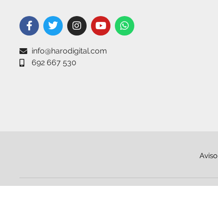
info@harodigital.com
692 667 530
Aviso