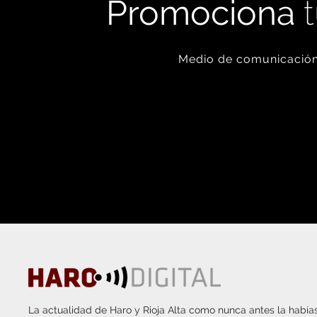
Promociona
t
Medio de comunicación 
La actualidad de Haro y Rioja Alta como nunca antes la habías