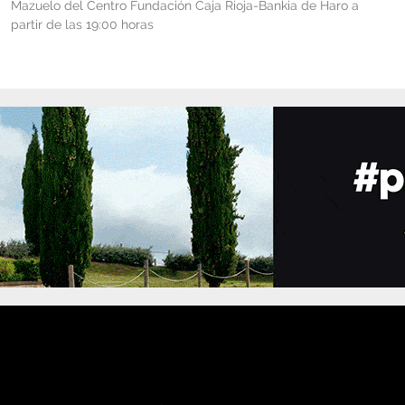
Mazuelo del Centro Fundación Caja Rioja-Bankia de Haro a
partir de las 19:00 horas