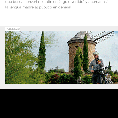
que busca convertir el latín en “algo divertido” y acercar así
la lengua madre al público en general
PUBLICIDAD