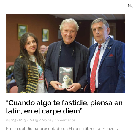
No
“Cuando algo te fastidie, piensa en
latín, en el carpe diem”
04/05/2019
08:19
No hay comentarios
Emilio del Río ha presentado en Haro su libro ‘Latín lovers’,