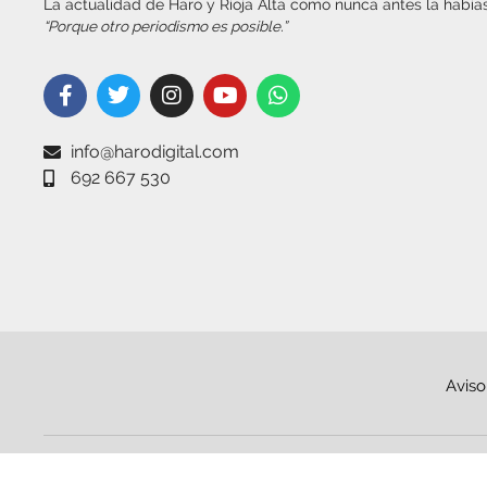
La actualidad de Haro y Rioja Alta como nunca antes la habías
“Porque otro periodismo es posible.”
info@harodigital.com
692 667 530
Aviso