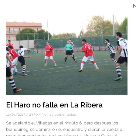
N
El Haro no falla en La Ribera
12/04/2017
23:50
No hay comentarios
Se adelantó el Villegas en el minuto 6, pero después los
blanquinegros dominaron el encuentro y dieron la vuelta al
marcador con tantos de Leo López (2), Urkiza y Óscar. A