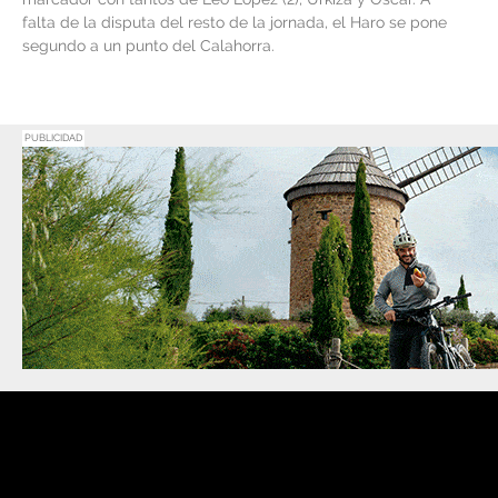
falta de la disputa del resto de la jornada, el Haro se pone
segundo a un punto del Calahorra.
PUBLICIDAD