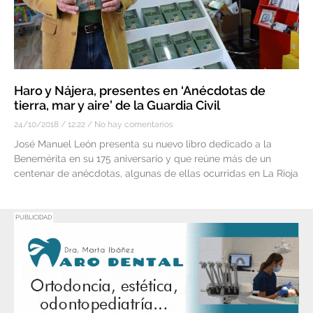
Haro y Nájera, presentes en ‘Anécdotas de
tierra, mar y aire’ de la Guardia Civil
24/10/2018
12:22
No hay comentarios
José Manuel León presenta su nuevo libro dedicado a la
Benemérita en su 175 aniversario y que reúne más de un
centenar de anécdotas, algunas de ellas ocurridas en La Rioja
PUBLICIDAD