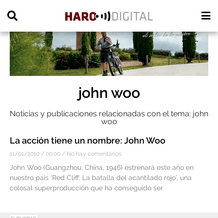
PUBLICIDAD
john woo
Noticias y publicaciones relacionadas con el tema: john
woo
La acción tiene un nombre: John Woo
11/01/2010
00:00
No hay comentarios
John Woo (Guangzhou, China, 1946) estrenará este año en
nuestro país ‘Red Cliff: La batalla del acantilado rojo’, una
colosal superproducción que ha conseguido ser