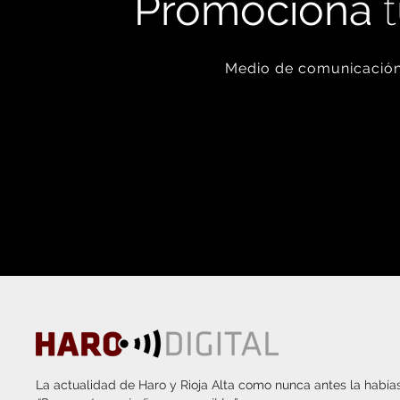
Promociona
t
Medio de comunicación 
La actualidad de Haro y Rioja Alta como nunca antes la habías