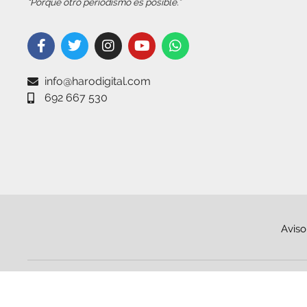
“Porque otro periodismo es posible.”
info@harodigital.com
692 667 530
Aviso