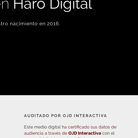
en
Haro Digital
tro nacimiento en 2016.
AUDITADO POR OJD INTERACTIVA
Este medio digital
ha certificado sus datos de
audiencia a través de
OJD Interactiva
con el