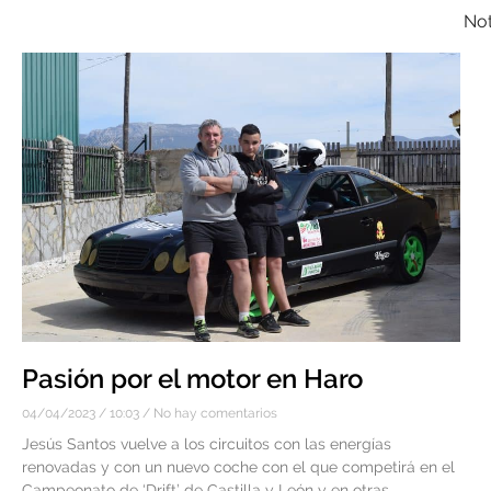
Not
Pasión por el motor en Haro
04/04/2023
10:03
No hay comentarios
Jesús Santos vuelve a los circuitos con las energías
renovadas y con un nuevo coche con el que competirá en el
Campeonato de ‘Drift’ de Castilla y León y en otras