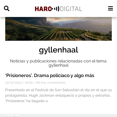
PUBLICIDAD
gyllenhaal
Noticias y publicaciones relacionadas con el tema:
gyllenhaal
‘Prisioneros’. Drama policíaco y algo más
23/10/2013
00:00
No hay comentarios
Presentada en el Festival de San Sebastián el día en el que su
protagonista, Hugh Jackman enloqueció a propios y extraños,
‘Prisioneros’ ha llegado a