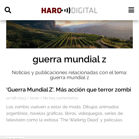
PUBLICIDAD
guerra mundial z
Noticias y publicaciones relacionadas con el tema:
guerra mundial z
‘Guerra Mundial Z’. Más acción que terror zombi
12/08/2013
00:00
No hay comentarios
Los zombis vuelven a estar de moda. Dibujos animados
argentinos, novelas gráficas, libros, videojuegos, series de
televisión como la exitosa ‘The Walking Dead’ y películas