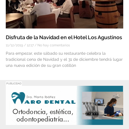
Disfruta de la Navidad en el Hotel Los Agustinos
11/12/2019
12:17
No hay comentarios
Para empezar, este sábado su restaurante celebra la
tradicional cena de Navidad y el 31 de diciembre tendrá lugar
una nueva edición de su gran cotillón
PUBLICIDAD