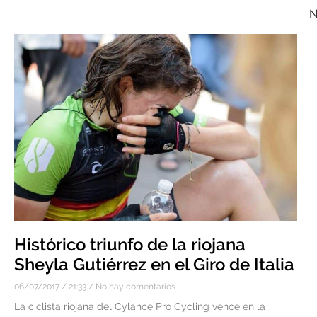
N
Histórico triunfo de la riojana
Sheyla Gutiérrez en el Giro de Italia
06/07/2017
21:33
No hay comentarios
La ciclista riojana del Cylance Pro Cycling vence en la