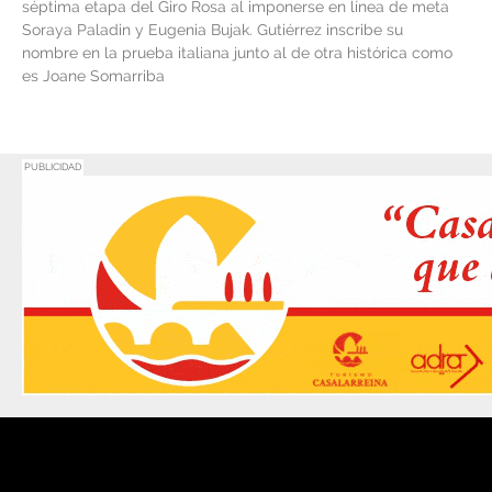
séptima etapa del Giro Rosa al imponerse en línea de meta
Soraya Paladin y Eugenia Bujak. Gutiérrez inscribe su
nombre en la prueba italiana junto al de otra histórica como
es Joane Somarriba
PUBLICIDAD