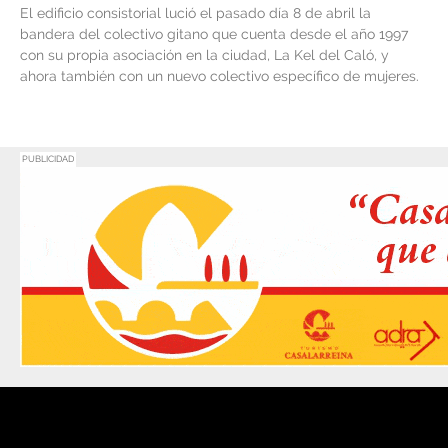
El edificio consistorial lució el pasado día 8 de abril la
bandera del colectivo gitano que cuenta desde el año 1997
con su propia asociación en la ciudad, La Kel del Caló, y
ahora también con un nuevo colectivo específico de mujeres.
PUBLICIDAD