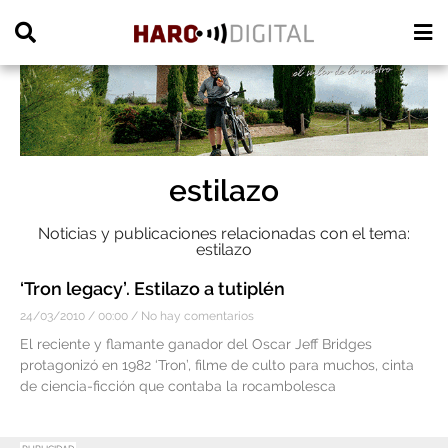
PUBLICIDAD
estilazo
Noticias y publicaciones relacionadas con el tema:
estilazo
‘Tron legacy’. Estilazo a tutiplén
24/03/2010
00:00
No hay comentarios
El reciente y flamante ganador del Oscar Jeff Bridges
protagonizó en 1982 ‘Tron’, filme de culto para muchos, cinta
de ciencia-ficción que contaba la rocambolesca