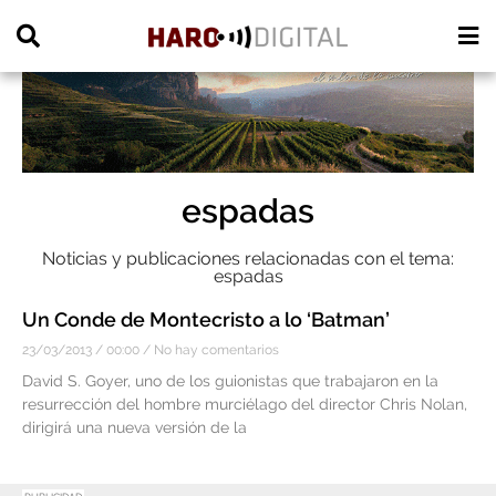
PUBLICIDAD
espadas
Noticias y publicaciones relacionadas con el tema:
espadas
Un Conde de Montecristo a lo ‘Batman’
23/03/2013
00:00
No hay comentarios
David S. Goyer, uno de los guionistas que trabajaron en la
resurrección del hombre murciélago del director Chris Nolan,
dirigirá una nueva versión de la