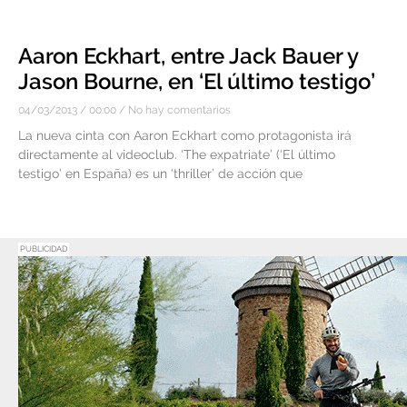
Aaron Eckhart, entre Jack Bauer y
Jason Bourne, en ‘El último testigo’
04/03/2013
00:00
No hay comentarios
La nueva cinta con Aaron Eckhart como protagonista irá
directamente al videoclub. ‘The expatriate’ (‘El último
testigo’ en España) es un ‘thriller’ de acción que
PUBLICIDAD