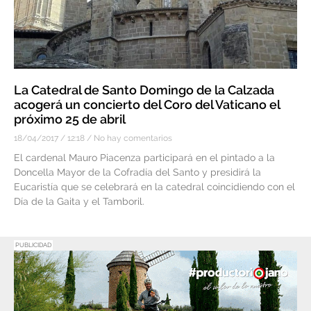
La Catedral de Santo Domingo de la Calzada
acogerá un concierto del Coro del Vaticano el
próximo 25 de abril
18/04/2017
12:18
No hay comentarios
El cardenal Mauro Piacenza participará en el pintado a la
Doncella Mayor de la Cofradía del Santo y presidirá la
Eucaristía que se celebrará en la catedral coincidiendo con el
Día de la Gaita y el Tamboril.
PUBLICIDAD