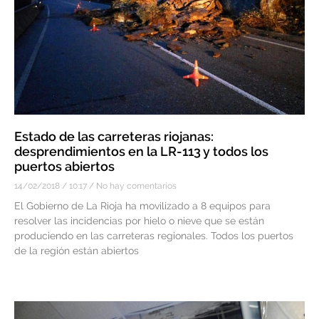
Estado de las carreteras riojanas:
desprendimientos en la LR-113 y todos los
puertos abiertos
14/02/2018
10:17
No hay comentarios
El Gobierno de La Rioja ha movilizado a 8 equipos para
resolver las incidencias por hielo o nieve que se están
produciendo en las carreteras regionales. Todos los puertos
de la región están abiertos