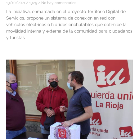
13/10/2021
13:29
No hay comentarios
La iniciativa, enmarcada en el proyecto Territorio Digital de
Servicios, propone un sistema de conexión en red con
vehículos eléctricos o híbridos enchufables que optimice la
movilidad interna y externa de la comunidad para ciudadanos
y turistas