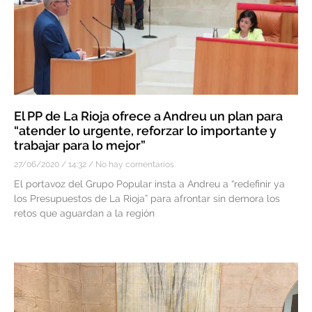
El PP de La Rioja ofrece a Andreu un plan para
“atender lo urgente, reforzar lo importante y
trabajar para lo mejor”
27/06/2020
14:32
No hay comentarios
El portavoz del Grupo Popular insta a Andreu a “redefinir ya
los Presupuestos de La Rioja” para afrontar sin demora los
retos que aguardan a la región