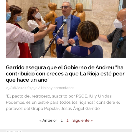
Garrido asegura que el Gobierno de Andreu “ha
contribuido con creces a que La Rioja esté peor
que hace un año”
25/06/2020
17:52
No hay comentarios
“El pacto del retroceso, suscrito por PSOE, IU y Unidas
Podemos, es un lastre para todos los riojanos”, considera el
portavoz del Grupo Popular, Jesús Ángel Garrido
« Anterior
1
2
Siguiente »