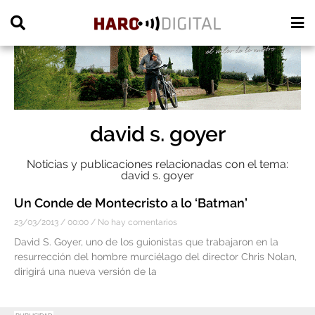
PUBLICIDAD
david s. goyer
Noticias y publicaciones relacionadas con el tema:
david s. goyer
Un Conde de Montecristo a lo ‘Batman’
23/03/2013
00:00
No hay comentarios
David S. Goyer, uno de los guionistas que trabajaron en la
resurrección del hombre murciélago del director Chris Nolan,
dirigirá una nueva versión de la