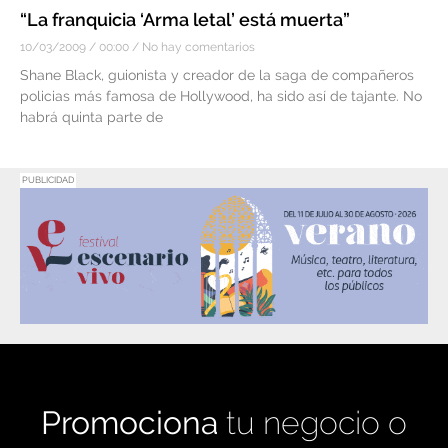
“La franquicia ‘Arma letal’ está muerta”
10/03/2009
00:00
No hay comentarios
Shane Black, guionista y creador de la saga de compañeros
policias más famosa de Hollywood, ha sido así de tajante. No
habrá quinta parte de
PUBLICIDAD
Promociona
tu negocio o