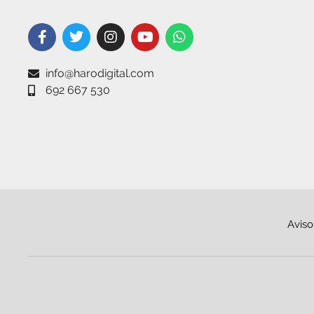
info@harodigital.com
692 667 530
Aviso