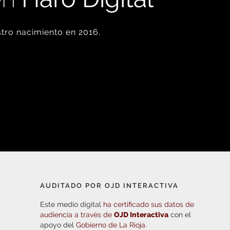
tro nacimiento en 2016.
AUDITADO POR OJD INTERACTIVA
Este medio digital
ha certificado sus datos de
audiencia a través de
OJD Interactiva
con el
apoyo del
Gobierno de La Rioja.