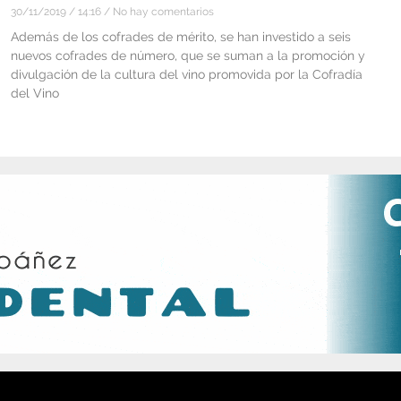
30/11/2019
14:16
No hay comentarios
Además de los cofrades de mérito, se han investido a seis
nuevos cofrades de número, que se suman a la promoción y
divulgación de la cultura del vino promovida por la Cofradía
del Vino