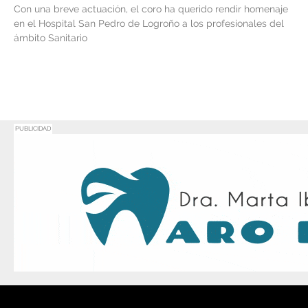
Con una breve actuación, el coro ha querido rendir homenaje
en el Hospital San Pedro de Logroño a los profesionales del
ámbito Sanitario
PUBLICIDAD