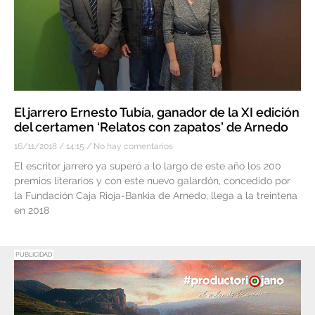
El jarrero Ernesto Tubía, ganador de la XI edición
del certamen ‘Relatos con zapatos’ de Arnedo
16/11/2018
14:15
No hay comentarios
El escritor jarrero ya superó a lo largo de este año los 200
premios literarios y con este nuevo galardón, concedido por
la Fundación Caja Rioja-Bankia de Arnedo, llega a la treintena
en 2018
PUBLICIDAD