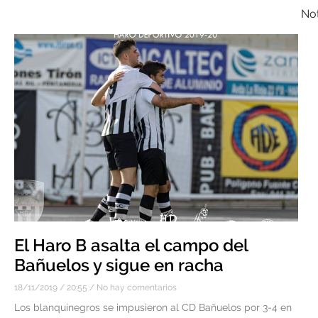
Not
El Haro B asalta el campo del
Bañuelos y sigue en racha
18/11/2019
20:55
No hay comentarios
Los blanquinegros se impusieron al CD Bañuelos por 3-4 en