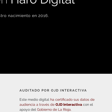
tro nacimiento en 2016.
AUDITADO POR OJD INTERACTIVA
Este medio digital
ha certificado sus datos de
audiencia a través de
OJD Interactiva
con el
apoyo del
Gobierno de La Rioja.