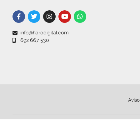
info@harodigital.com
692 667 530
Aviso