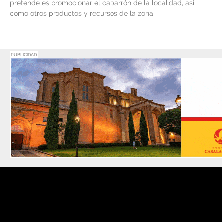
pretende es promocionar el caparrón de la localidad, así
como otros productos y recursos de la zona
PUBLICIDAD