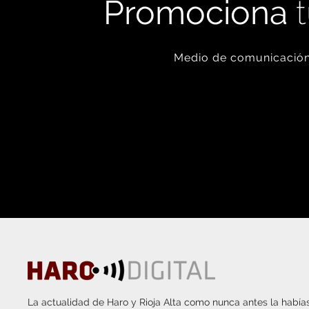
Promociona
t
Medio de comunicación 
La actualidad de Haro y Rioja Alta como nunca antes la habías