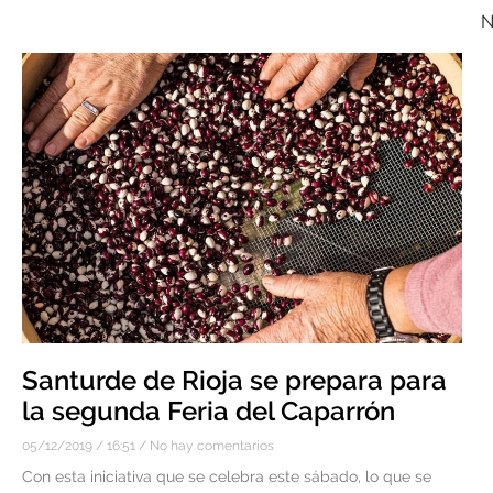
N
Santurde de Rioja se prepara para
la segunda Feria del Caparrón
05/12/2019
16:51
No hay comentarios
Con esta iniciativa que se celebra este sábado, lo que se