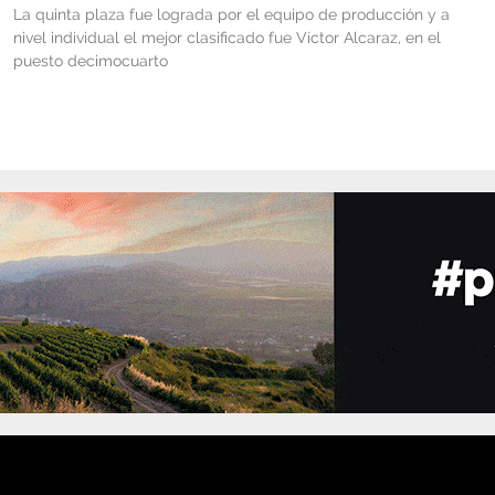
La quinta plaza fue lograda por el equipo de producción y a
nivel individual el mejor clasificado fue Víctor Alcaraz, en el
puesto decimocuarto