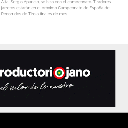
Alta, Sergio Aparicio, se hizo con el campeonato. Tiradores
jarreros estarán en el próximo Campeonato de España de
Recorridos de Tiro a finales de mes